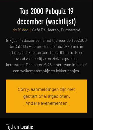
Top 2000 Pubquiz 19
december (wachtlijst)
do 19 dec
  |  
Café De Heeren, Purmerend
Elk jaar in december is het tijd voor de Top2000
bij Café De Heeren! Test je muziekkennis in
deze jaarlijkse mix van Top 2000 hits. Een
avond vol heerlijke muziek in gezellige
kerstsfeer. Deelname € 25,= per team inclusief
een welkomstdrankje en lekker hapjes.
Sorry, aanmeldingen zijn niet
gestart of al afgesloten.
Andere evenementen
Tijd en locatie