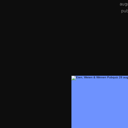
augu
pub