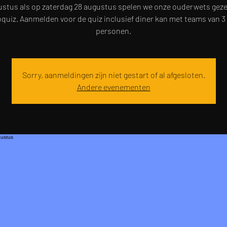
stus als op zaterdag 28 augustus spelen we onze ouderwets geze
quiz. Aanmelden voor de quiz inclusief diner kan met teams van 3 
personen.
Sorry, aanmeldingen zijn niet gestart of al afgesloten.
Andere evenementen