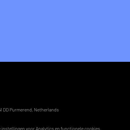
41 DD Purmerend, Netherlands
instellingen voor Analytics en functionele cookies.