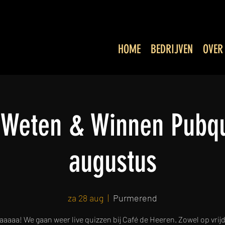
HOME
BEDRIJVEN
OVER
, Weten & Winnen Pubqu
augustus
za 28 aug
  |  
Purmerend
aaaa! We gaan weer live quizzen bij Café de Heeren. Zowel op vrij