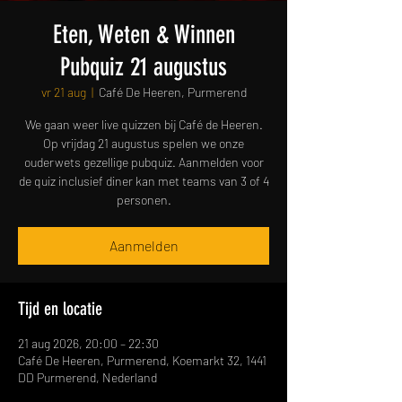
Eten, Weten & Winnen
Pubquiz 21 augustus
vr 21 aug
  |  
Café De Heeren, Purmerend
We gaan weer live quizzen bij Café de Heeren.
Op vrijdag 21 augustus spelen we onze
ouderwets gezellige pubquiz. Aanmelden voor
de quiz inclusief diner kan met teams van 3 of 4
personen.
Aanmelden
Tijd en locatie
21 aug 2026, 20:00 – 22:30
Café De Heeren, Purmerend, Koemarkt 32, 1441
DD Purmerend, Nederland