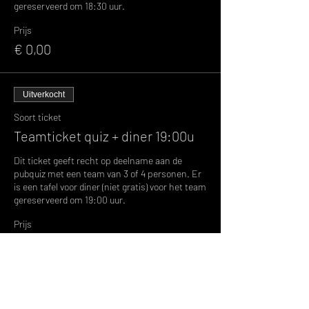
gereserveerd om 18:30 uur.
Prijs
€ 0,00
Uitverkocht
Soort ticket
Teamticket quiz + diner 19:00u
Dit ticket geeft recht op deelname aan de 
pubquiz met een team van 3 of 4 personen. Er 
is een tafel voor diner (niet gratis) voor het team 
gereserveerd om 19:00 uur.
Prijs
€ 0,00
Soort ticket
Reservelijst