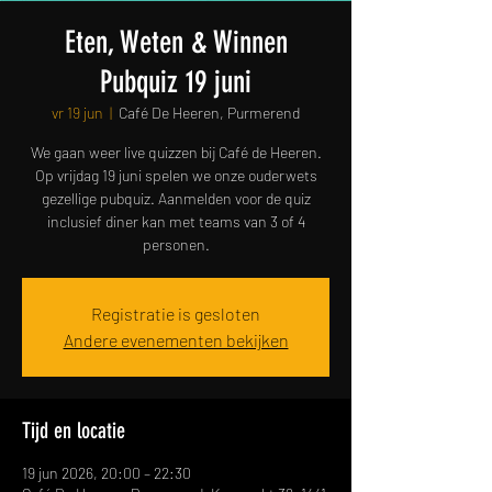
Eten, Weten & Winnen
Pubquiz 19 juni
vr 19 jun
  |  
Café De Heeren, Purmerend
We gaan weer live quizzen bij Café de Heeren.
Op vrijdag 19 juni spelen we onze ouderwets
gezellige pubquiz. Aanmelden voor de quiz
inclusief diner kan met teams van 3 of 4
personen.
Registratie is gesloten
Andere evenementen bekijken
Tijd en locatie
19 jun 2026, 20:00 – 22:30