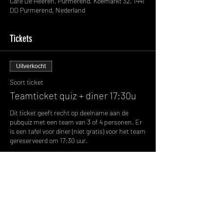
Café De Heeren, Purmerend, Koemarkt 32, 1441
DD Purmerend, Nederland
Tickets
Uitverkocht
Soort ticket
Teamticket quiz + diner 17:30u
Dit ticket geeft recht op deelname aan de 
pubquiz met een team van 3 of 4 personen. Er 
is een tafel voor diner (niet gratis) voor het team 
gereserveerd om 17:30 uur.
Prijs
€ 0,00
Dit evenement is uitverkocht