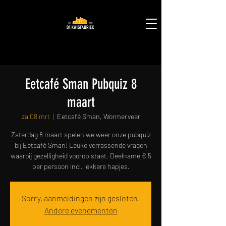
Eetcafé Sman Pubquiz 8
maart
za 08 mrt
  |  
Eetcafé Sman, Wormerveer
Zaterdag 8 maart spelen we weer onze pubquiz
bij Eetcafé Sman! Leuke verrassende vragen
waarbij gezelligheid voorop staat. Deelname € 5
per persoon incl. lekkere hapjes.
Sorry, aanmeldingen zijn gesloten.
Andere evenementen