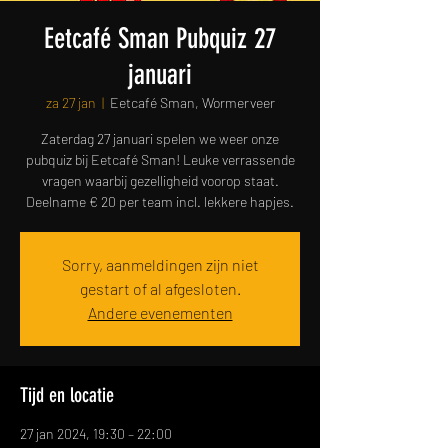
Eetcafé Sman Pubquiz 27
januari
za 27 jan
  |  
Eetcafé Sman, Wormerveer
Zaterdag 27 januari spelen we weer onze
pubquiz bij Eetcafé Sman! Leuke verrassende
vragen waarbij gezelligheid voorop staat.
Deelname € 20 per team incl. lekkere hapjes.
Sorry, aanmeldingen zijn niet
gestart of al afgesloten.
Andere evenementen
Tijd en locatie
27 jan 2024, 19:30 – 22:00