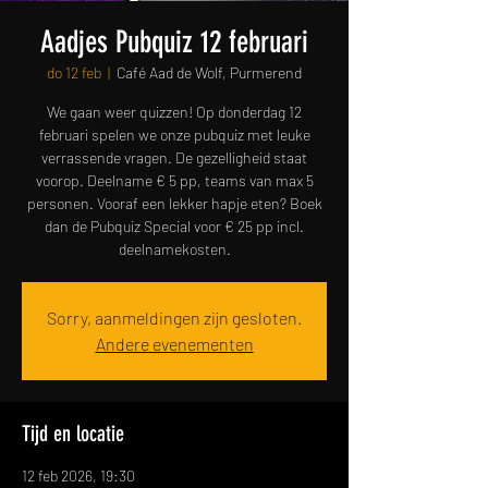
Aadjes Pubquiz 12 februari
do 12 feb
  |  
Café Aad de Wolf, Purmerend
We gaan weer quizzen! Op donderdag 12
februari spelen we onze pubquiz met leuke
verrassende vragen. De gezelligheid staat
voorop. Deelname € 5 pp, teams van max 5
personen. Vooraf een lekker hapje eten? Boek
dan de Pubquiz Special voor € 25 pp incl.
deelnamekosten.
Sorry, aanmeldingen zijn gesloten.
Andere evenementen
Tijd en locatie
12 feb 2026, 19:30